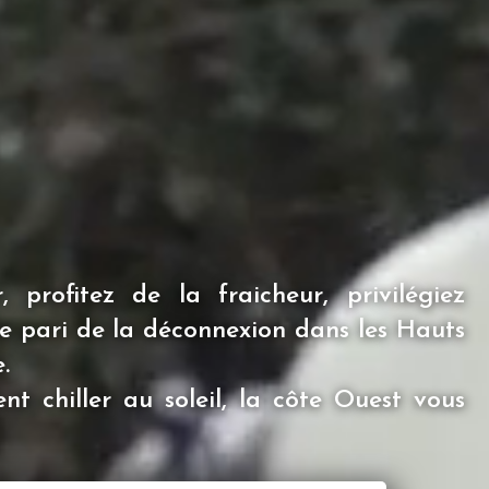
 profitez de la fraicheur, privilégiez
s le pari de la déconnexion dans les Hauts
.
nt chiller au soleil, la côte Ouest vous