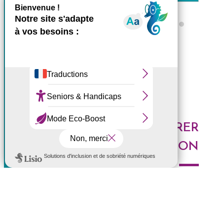
X
Masquer le bande
Ce site utilise des cookies et
Tous les ZARLOR
vous donne le contrôle sur
ceux que vous souhaitez
activer
Tout accepter
Tout refuser
DES IDÉES POUR EXPLORER
Personnaliser
LA RÉUNION
Politique de confidentialité
Voici les derniers articles du blog : Au top, à tester,
histoires de l'Ouest, portrait de Réunionnais... faites le
plein d'idées pour découvrir l'Ouest de l'île.