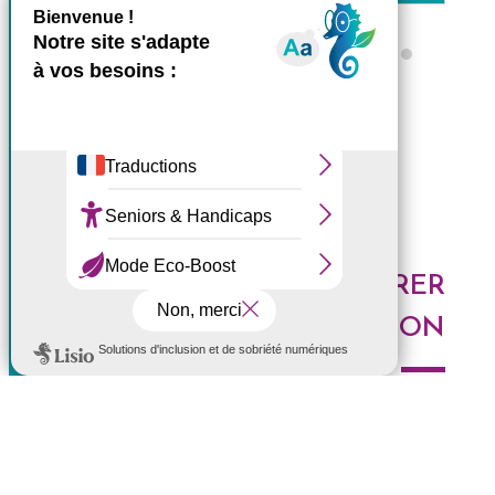
X
Masquer le bande
Ce site utilise des cookies et
Tous les ZARLOR
vous donne le contrôle sur
ceux que vous souhaitez
activer
Tout accepter
Tout refuser
DES IDÉES POUR EXPLORER
Personnaliser
LA RÉUNION
Politique de confidentialité
Voici les derniers articles du blog : Au top, à tester,
histoires de l'Ouest, portrait de Réunionnais... faites le
plein d'idées pour découvrir l'Ouest de l'île.