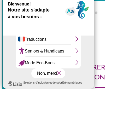
X
Masquer le bande
Ce site utilise des cookies et
Tous les ZARLOR
vous donne le contrôle sur
ceux que vous souhaitez
activer
Tout accepter
Tout refuser
DES IDÉES POUR EXPLORER
Personnaliser
LA RÉUNION
Politique de confidentialité
Voici les derniers articles du blog : Au top, à tester,
histoires de l'Ouest, portrait de Réunionnais... faites le
plein d'idées pour découvrir l'Ouest de l'île.